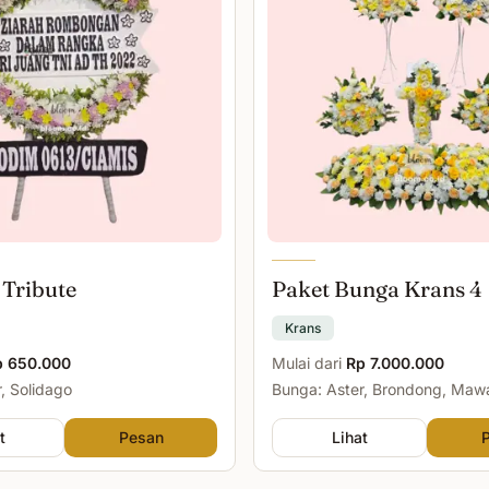
 Tribute
Paket Bunga Krans 4
Krans
p 650.000
Mulai dari
Rp 7.000.000
, Solidago
Bunga: Aster, Brondong, Maw
Malam
t
Pesan
Lihat