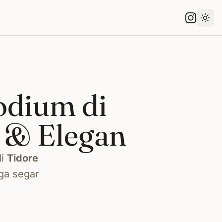
Gant
odium di
 & Elegan
di
Tidore
ga segar