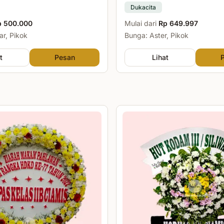
Dukacita
p 500.000
Mulai dari
Rp 649.997
r, Pikok
Bunga: Aster, Pikok
t
Pesan
Lihat