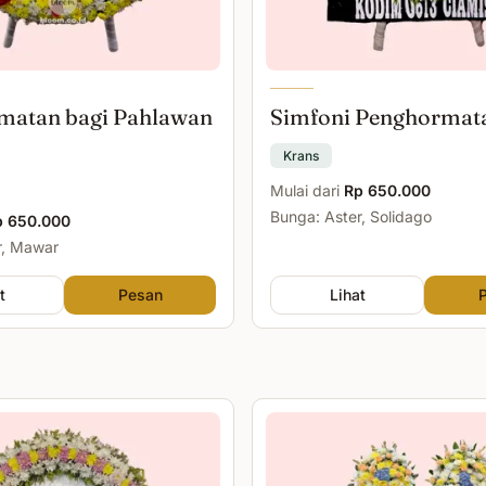
matan bagi Pahlawan
Simfoni Penghormat
Krans
Mulai dari
Rp 650.000
Bunga: Aster, Solidago
p 650.000
r, Mawar
t
Pesan
Lihat