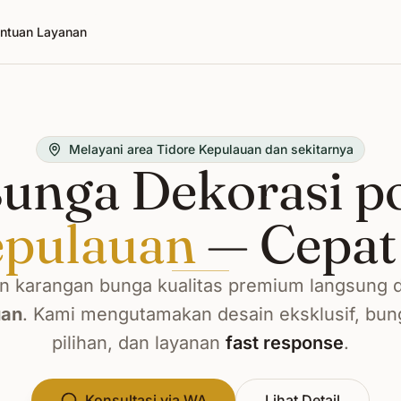
ntuan Layanan
Melayani area Tidore Kepulauan dan sekitarnya
unga Dekorasi p
epulauan
— Cepat
 karangan bunga kualitas premium langsung 
uan
. Kami mengutamakan desain eksklusif, bun
pilihan, dan layanan
fast response
.
Konsultasi via WA
Lihat Detail