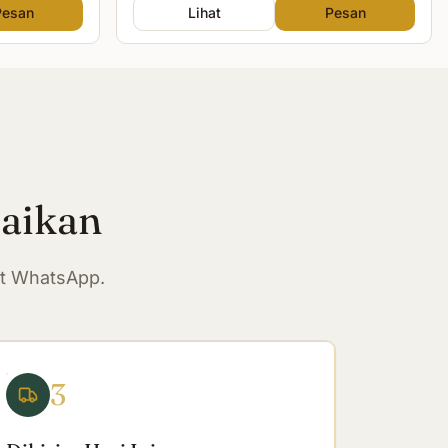
Pesan
Lihat
Pesan
paikan
at WhatsApp.
3