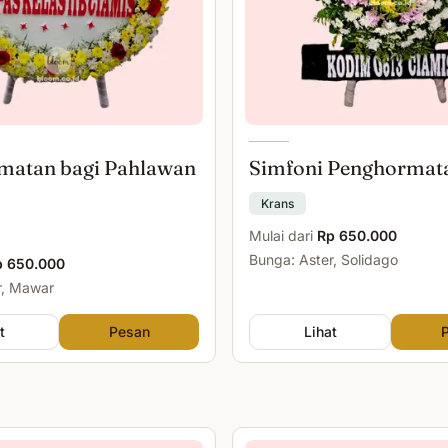
matan bagi Pahlawan
Simfoni Penghormat
Krans
Mulai dari
Rp 650.000
Bunga: Aster, Solidago
p 650.000
r, Mawar
t
Pesan
Lihat