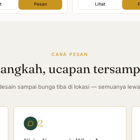
t
Pesan
Lihat
CARA PESAN
langkah, ucapan tersam
n desain sampai bunga tiba di lokasi — semuanya lew
2