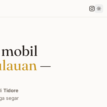
Gant
 mobil
ulauan
—
di
Tidore
ga segar