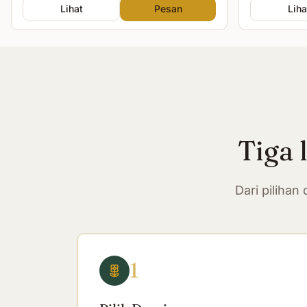
Lihat
Pesan
Liha
Tiga 
Dari piliha
1