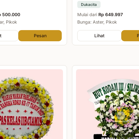
Dukacita
p 500.000
Mulai dari
Rp 649.997
r, Pikok
Bunga: Aster, Pikok
t
Pesan
Lihat