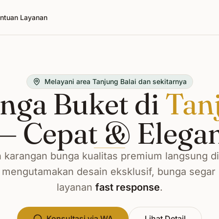
ntuan Layanan
Melayani area Tanjung Balai dan sekitarnya
nga Buket di
Tan
— Cepat & Elega
 karangan bunga kualitas premium langsung d
 mengutamakan desain eksklusif, bunga segar p
layanan
fast response
.
Konsultasi via WA
Lihat Detail