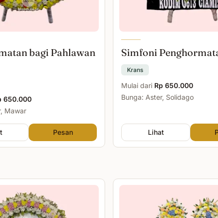
matan bagi Pahlawan
Simfoni Penghormat
Krans
Mulai dari
Rp 650.000
Bunga: Aster, Solidago
p 650.000
r, Mawar
t
Pesan
Lihat