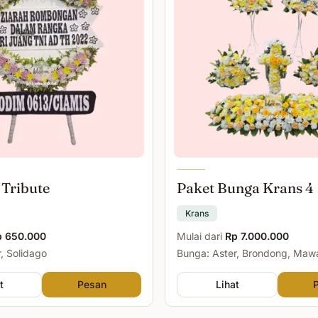
 Tribute
Paket Bunga Krans 4
Krans
p 650.000
Mulai dari
Rp 7.000.000
, Solidago
Bunga: Aster, Brondong, Maw
Malam
t
Pesan
Lihat