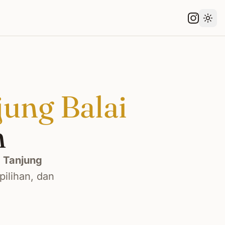
Gant
jung Balai
n
i
Tanjung
ilihan, dan