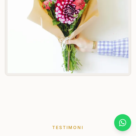
What
TESTIMONI