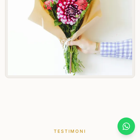
What
TESTIMONI