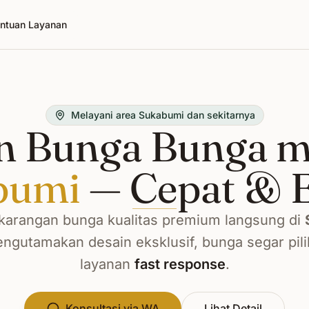
ntuan Layanan
Melayani area Sukabumi dan sekitarnya
n Bunga Bunga me
bumi
— Cepat & 
arangan bunga kualitas premium langsung di
ngutamakan desain eksklusif, bunga segar pili
layanan
fast response
.
Konsultasi via WA
Lihat Detail