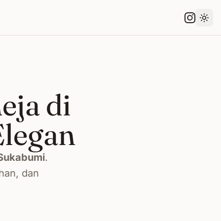
Gant
ja di
Elegan
Sukabumi
.
han, dan