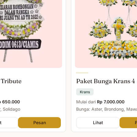
 Tribute
Paket Bunga Krans 4
Krans
p 650.000
Mulai dari
Rp 7.000.000
, Solidago
Bunga: Aster, Brondong, Maw
Malam
t
Pesan
Lihat