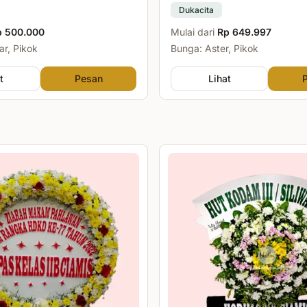
Dukacita
p 500.000
Mulai dari
Rp 649.997
r, Pikok
Bunga: Aster, Pikok
t
Pesan
Lihat