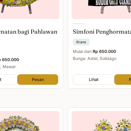
matan bagi Pahlawan
Simfoni Penghormat
Krans
Mulai dari
Rp 650.000
Bunga: Aster, Solidago
p 650.000
r, Mawar
t
Pesan
Lihat