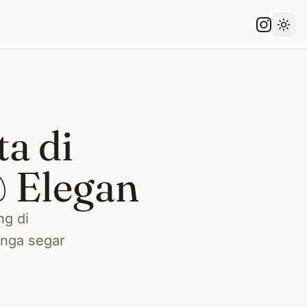
Gant
a di
 Elegan
ng di
unga segar