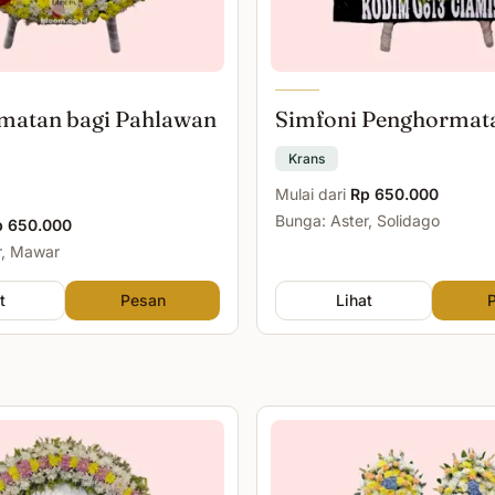
matan bagi Pahlawan
Simfoni Penghormat
Krans
Mulai dari
Rp 650.000
Bunga: Aster, Solidago
p 650.000
r, Mawar
t
Pesan
Lihat