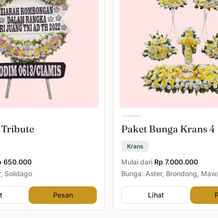
 Tribute
Paket Bunga Krans 4
Krans
p 650.000
Mulai dari
Rp 7.000.000
, Solidago
Bunga: Aster, Brondong, Maw
Malam
t
Pesan
Lihat