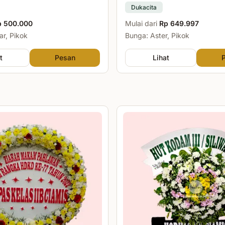
Dukacita
p 500.000
Mulai dari
Rp 649.997
r, Pikok
Bunga: Aster, Pikok
t
Pesan
Lihat