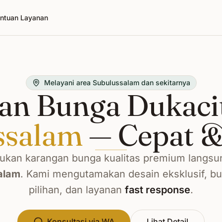
ntuan Layanan
Melayani area Subulussalam dan sekitarnya
an Bunga Dukacit
ssalam
— Cepat &
kan karangan bunga kualitas premium langsu
alam
. Kami mengutamakan desain eksklusif, b
pilihan, dan layanan
fast response
.
Konsultasi via WA
Lihat Detail