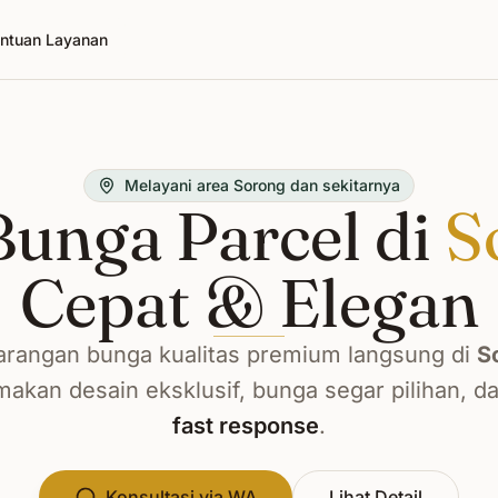
ntuan Layanan
Melayani area Sorong dan sekitarnya
unga Parcel di
S
Cepat & Elegan
rangan bunga kualitas premium langsung di
S
kan desain eksklusif, bunga segar pilihan, d
fast response
.
Konsultasi via WA
Lihat Detail