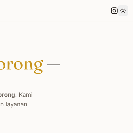
Gant
orong
—
orong
. Kami
an layanan