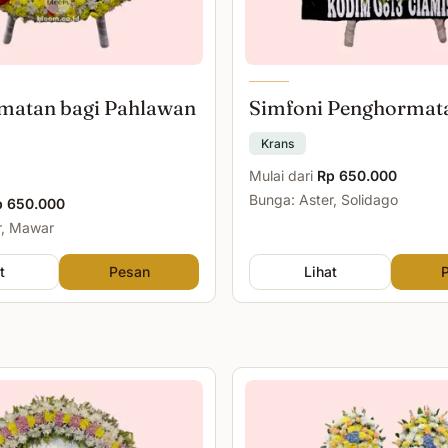
matan bagi Pahlawan
Simfoni Penghormat
Krans
Mulai dari
Rp 650.000
Bunga: Aster, Solidago
p 650.000
r, Mawar
t
Pesan
Lihat