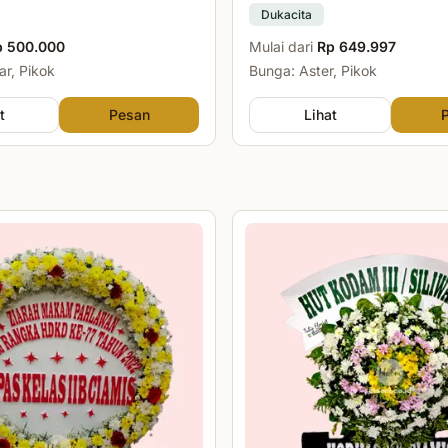
Dukacita
p 500.000
Mulai dari
Rp 649.997
r, Pikok
Bunga: Aster, Pikok
t
Pesan
Lihat