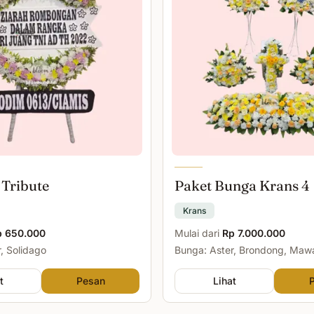
 Tribute
Paket Bunga Krans 4
Krans
p 650.000
Mulai dari
Rp 7.000.000
, Solidago
Bunga: Aster, Brondong, Maw
Malam
t
Pesan
Lihat