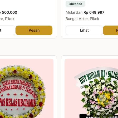
Dukacita
p 500.000
Mulai dari
Rp 649.997
r, Pikok
Bunga: Aster, Pikok
t
Pesan
Lihat