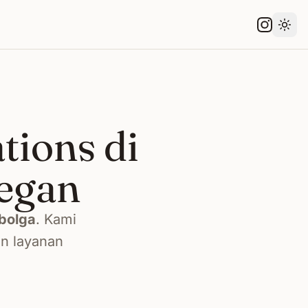
Gant
tions di
egan
bolga
. Kami
an layanan