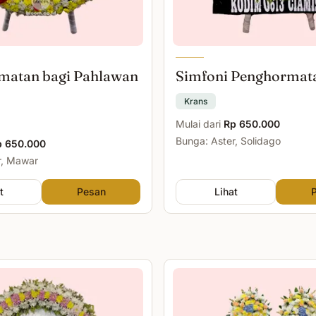
matan bagi Pahlawan
Simfoni Penghormat
Krans
Mulai dari
Rp 650.000
Bunga: Aster, Solidago
p 650.000
r, Mawar
t
Pesan
Lihat