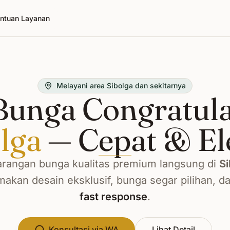
ntuan Layanan
Melayani area Sibolga dan sekitarnya
unga Congratula
lga
— Cepat & El
rangan bunga kualitas premium langsung di
Si
kan desain eksklusif, bunga segar pilihan, d
fast response
.
Konsultasi via WA
Lihat Detail