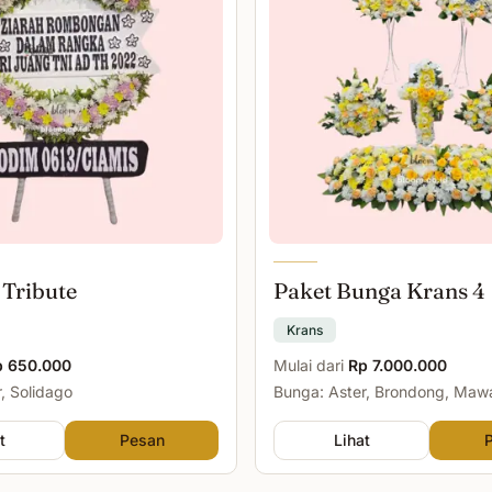
 Tribute
Paket Bunga Krans 4
Krans
p 650.000
Mulai dari
Rp 7.000.000
, Solidago
Bunga: Aster, Brondong, Maw
Malam
t
Pesan
Lihat