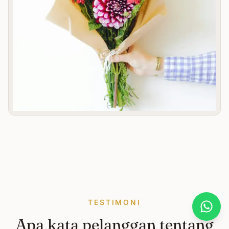
TESTIMONI
What
Apa kata pelanggan tentang