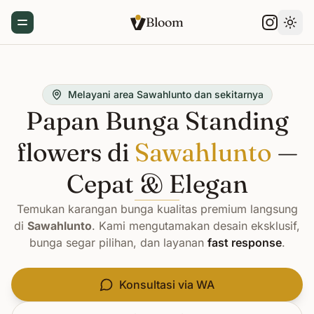
Bloom
Toggle Menu
Gant
Melayani area Sawahlunto dan sekitarnya
Papan Bunga Standing
flowers di
Sawahlunto
—
Cepat & Elegan
Temukan karangan bunga kualitas premium langsung
di
Sawahlunto
. Kami mengutamakan desain eksklusif,
bunga segar pilihan, dan layanan
fast response
.
Konsultasi via WA