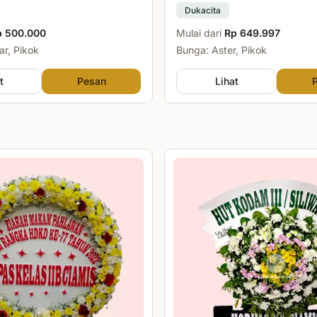
Dukacita
p 500.000
Mulai dari
Rp 649.997
r, Pikok
Bunga: Aster, Pikok
t
Pesan
Lihat