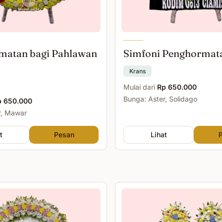
matan bagi Pahlawan
Simfoni Penghormat
Krans
Mulai dari
Rp 650.000
Bunga: Aster, Solidago
p 650.000
r, Mawar
t
Pesan
Lihat