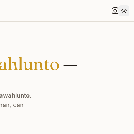
Gant
ahlunto
—
awahlunto
.
han, dan