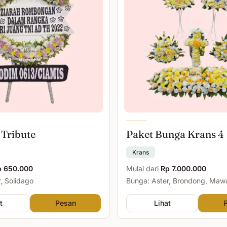
 Tribute
Paket Bunga Krans 4
Krans
p 650.000
Mulai dari
Rp 7.000.000
, Solidago
Bunga: Aster, Brondong, Maw
Malam
t
Pesan
Lihat