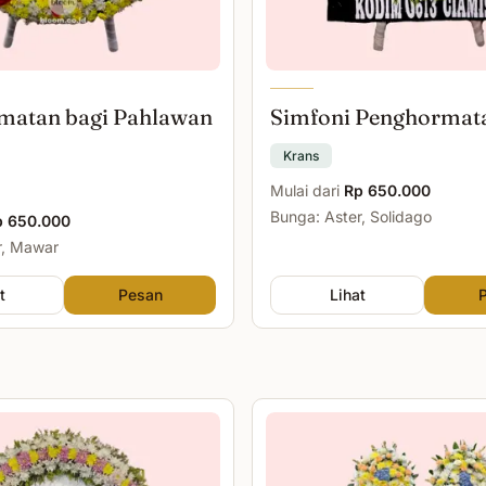
matan bagi Pahlawan
Simfoni Penghormat
Krans
Mulai dari
Rp 650.000
Bunga: Aster, Solidago
p 650.000
r, Mawar
t
Pesan
Lihat