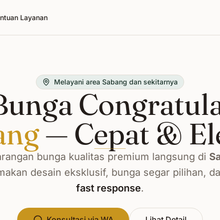
ntuan Layanan
Melayani area Sabang dan sekitarnya
unga Congratula
ang
— Cepat & El
rangan bunga kualitas premium langsung di
S
kan desain eksklusif, bunga segar pilihan, d
fast response
.
Konsultasi via WA
Lihat Detail