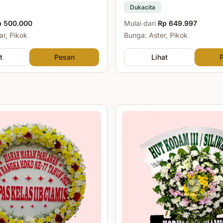
Dukacita
p 500.000
Mulai dari
Rp 649.997
r, Pikok
Bunga: Aster, Pikok
t
Pesan
Lihat