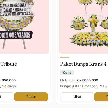
 Tribute
Paket Bunga Krans 4
Krans
p 650.000
Mulai dari
Rp 7.000.000
, Solidago
Bunga: Aster, Brondong, Maw
Malam
t
Pesan
Lihat