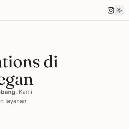
Gant
tions di
egan
abang
. Kami
an layanan