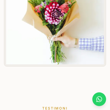
What
TESTIMONI