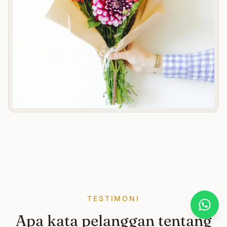
TESTIMONI
What
Apa kata pelanggan tentang