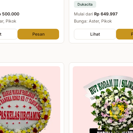
Dukacita
p 500.000
Mulai dari
Rp 649.997
r, Pikok
Bunga: Aster, Pikok
t
Pesan
Lihat