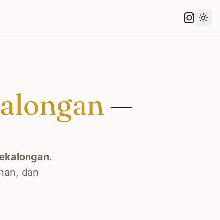
Gant
alongan
—
ekalongan
.
han, dan