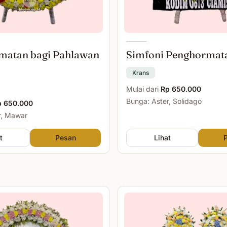
matan bagi Pahlawan
Simfoni Penghormat
Krans
Mulai dari
Rp 650.000
Bunga: Aster, Solidago
p 650.000
r, Mawar
t
Pesan
Lihat