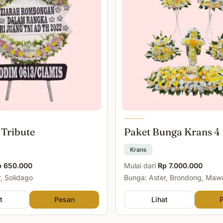
 Tribute
Paket Bunga Krans 4
Krans
p 650.000
Mulai dari
Rp 7.000.000
, Solidago
Bunga: Aster, Brondong, Maw
Malam
t
Pesan
Lihat