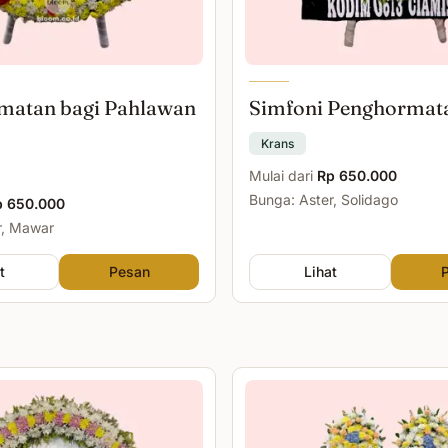
matan bagi Pahlawan
Simfoni Penghormat
Krans
Mulai dari
Rp 650.000
Bunga: Aster, Solidago
p 650.000
r, Mawar
t
Pesan
Lihat