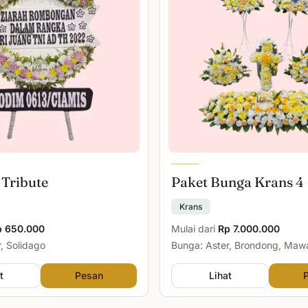
 Tribute
Paket Bunga Krans 4
Krans
p 650.000
Mulai dari
Rp 7.000.000
, Solidago
Bunga: Aster, Brondong, Maw
Malam
t
Pesan
Lihat