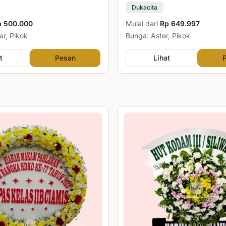
Dukacita
p 500.000
Mulai dari
Rp 649.997
r, Pikok
Bunga: Aster, Pikok
t
Pesan
Lihat