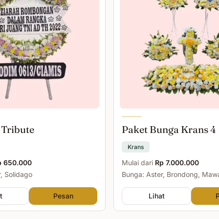
 Tribute
Paket Bunga Krans 4
Krans
p 650.000
Mulai dari
Rp 7.000.000
, Solidago
Bunga: Aster, Brondong, Maw
Malam
t
Pesan
Lihat