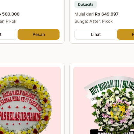
Dukacita
p 500.000
Mulai dari
Rp 649.997
r, Pikok
Bunga: Aster, Pikok
t
Pesan
Lihat