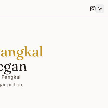
Gant
angkal
egan
i
Pangkal
r pilihan,