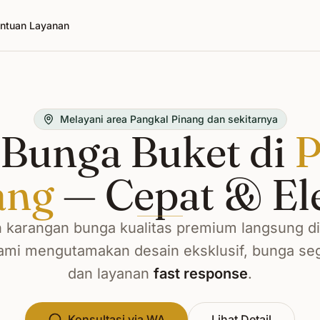
ntuan Layanan
Melayani area Pangkal Pinang dan sekitarnya
Bunga Buket di
P
ang
— Cepat & El
karangan bunga kualitas premium langsung d
ami mengutamakan desain eksklusif, bunga sega
dan layanan
fast response
.
Konsultasi via WA
Lihat Detail