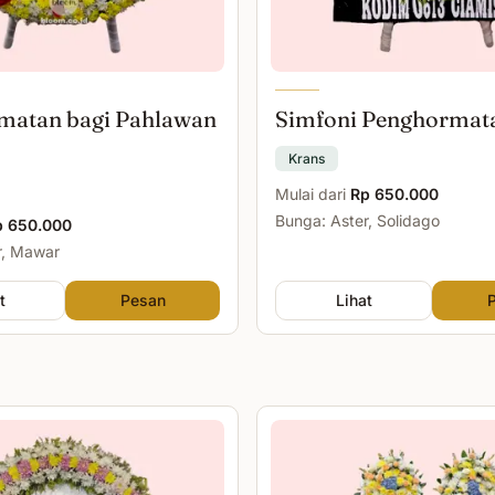
matan bagi Pahlawan
Simfoni Penghormat
Krans
Mulai dari
Rp 650.000
Bunga: Aster, Solidago
p 650.000
r, Mawar
t
Pesan
Lihat