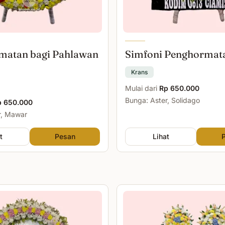
matan bagi Pahlawan
Simfoni Penghormat
Krans
Mulai dari
Rp 650.000
Bunga: Aster, Solidago
p 650.000
r, Mawar
t
Pesan
Lihat