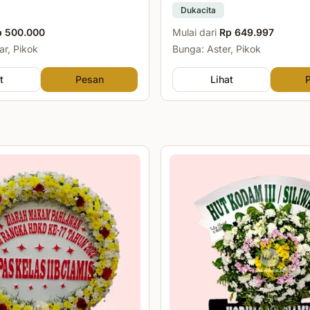
Dukacita
p 500.000
Mulai dari
Rp 649.997
r, Pikok
Bunga: Aster, Pikok
t
Pesan
Lihat