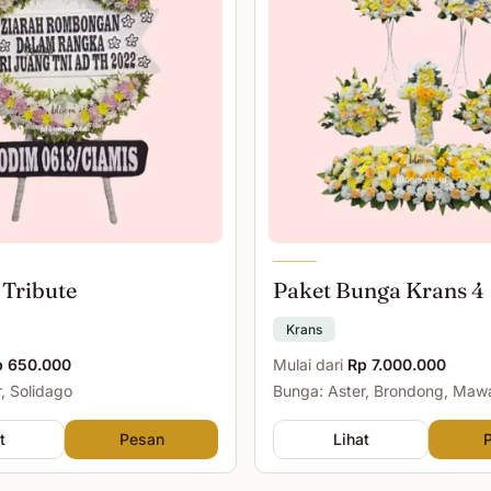
 Tribute
Paket Bunga Krans 4
Krans
p 650.000
Mulai dari
Rp 7.000.000
, Solidago
Bunga: Aster, Brondong, Maw
Malam
t
Pesan
Lihat