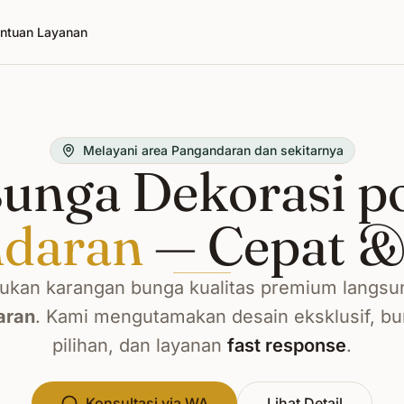
ntuan Layanan
Melayani area Pangandaran dan sekitarnya
unga Dekorasi p
daran
— Cepat &
kan karangan bunga kualitas premium langsu
aran
. Kami mengutamakan desain eksklusif, b
pilihan, dan layanan
fast response
.
Konsultasi via WA
Lihat Detail