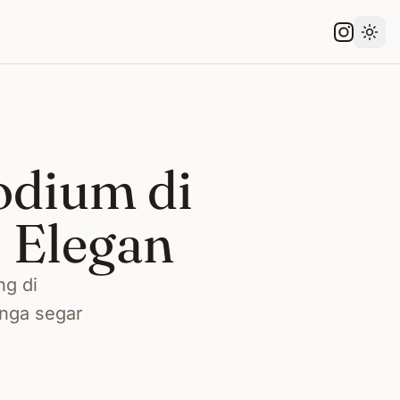
Gant
odium di
 Elegan
ng di
unga segar