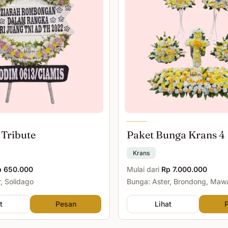
 Tribute
Paket Bunga Krans 4
Krans
p 650.000
Mulai dari
Rp 7.000.000
, Solidago
Bunga: Aster, Brondong, Maw
Malam
t
Pesan
Lihat