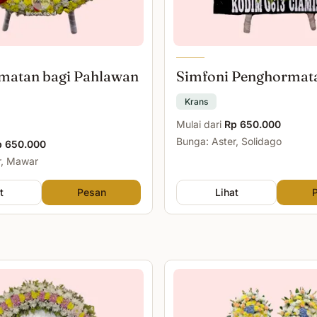
matan bagi Pahlawan
Simfoni Penghormat
Krans
Mulai dari
Rp 650.000
Bunga: Aster, Solidago
p 650.000
r, Mawar
t
Pesan
Lihat