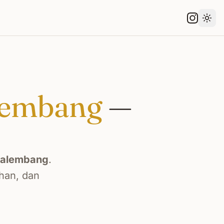
Gant
lembang
—
alembang
.
han, dan