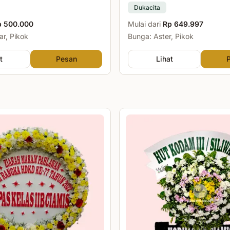
Dukacita
p 500.000
Mulai dari
Rp 649.997
r, Pikok
Bunga: Aster, Pikok
t
Pesan
Lihat