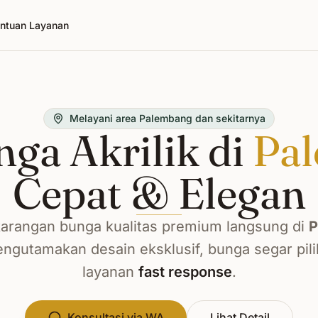
ntuan Layanan
Melayani area Palembang dan sekitarnya
ga Akrilik di
Pa
Cepat & Elegan
arangan bunga kualitas premium langsung di
P
ngutamakan desain eksklusif, bunga segar pili
layanan
fast response
.
Konsultasi via WA
Lihat Detail