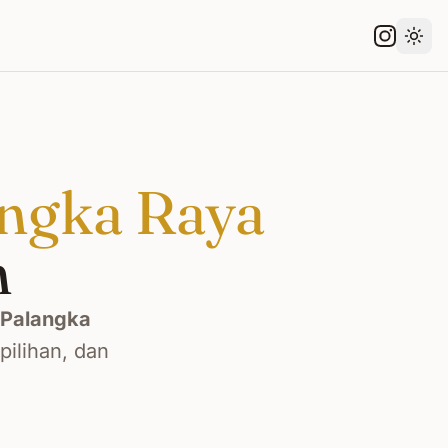
Gant
ngka Raya
n
Palangka
ilihan, dan