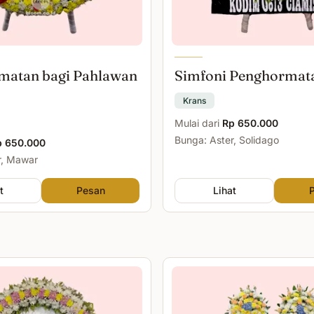
matan bagi Pahlawan
Simfoni Penghormat
Krans
Mulai dari
Rp 650.000
Bunga: Aster, Solidago
p 650.000
r, Mawar
t
Pesan
Lihat