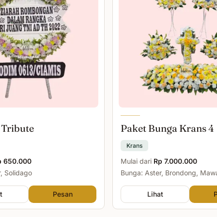
 Tribute
Paket Bunga Krans 4
Krans
p 650.000
Mulai dari
Rp 7.000.000
, Solidago
Bunga: Aster, Brondong, Maw
Malam
t
Pesan
Lihat