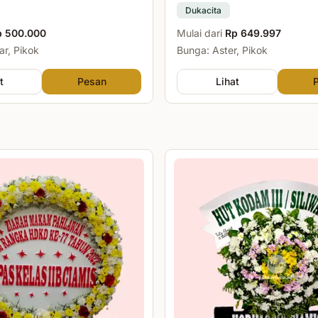
Dukacita
p 500.000
Mulai dari
Rp 649.997
r, Pikok
Bunga: Aster, Pikok
t
Pesan
Lihat