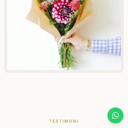
What
TESTIMONI