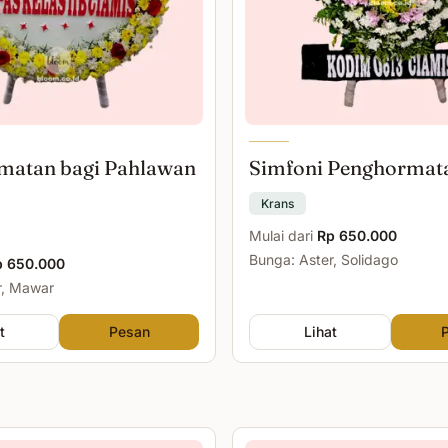
matan bagi Pahlawan
Simfoni Penghormat
Krans
Mulai dari
Rp 650.000
Bunga: Aster, Solidago
p 650.000
r, Mawar
t
Pesan
Lihat