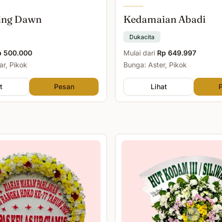
ing Dawn
Kedamaian Abadi
Dukacita
p 500.000
Mulai dari
Rp 649.997
r, Pikok
Bunga: Aster, Pikok
t
Pesan
Lihat