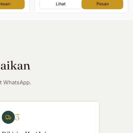
Pesan
Lihat
Pesan
paikan
at WhatsApp.
3