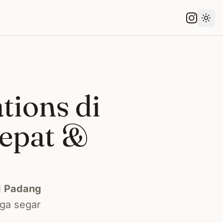
Gant
tions di
epat &
i
Padang
nga segar