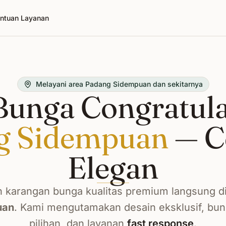
ntuan Layanan
Melayani area Padang Sidempuan dan sekitarnya
unga Congratula
g Sidempuan
— C
Elegan
 karangan bunga kualitas premium langsung d
uan
. Kami mengutamakan desain eksklusif, bu
pilihan, dan layanan
fast response
.