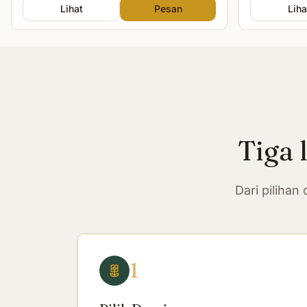
Lihat
Pesan
Liha
Tiga 
Dari piliha
1