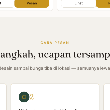
t
Pesan
Lihat
CARA PESAN
langkah, ucapan tersam
n desain sampai bunga tiba di lokasi — semuanya lew
2