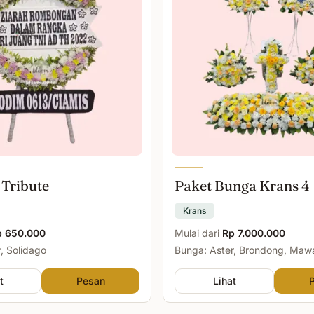
 Tribute
Paket Bunga Krans 4
Krans
p 650.000
Mulai dari
Rp 7.000.000
, Solidago
Bunga: Aster, Brondong, Maw
Malam
t
Pesan
Lihat