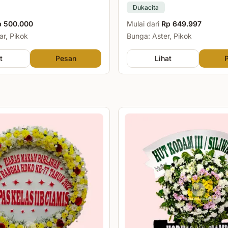
Dukacita
p 500.000
Mulai dari
Rp 649.997
r, Pikok
Bunga: Aster, Pikok
t
Pesan
Lihat