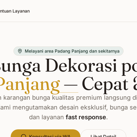
ntuan Layanan
Melayani area Padang Panjang dan sekitarnya
unga Dekorasi p
Panjang
— Cepat 
 karangan bunga kualitas premium langsung d
Kami mengutamakan desain eksklusif, bunga seg
dan layanan
fast response
.
Konsultasi via WA
Lihat Detail