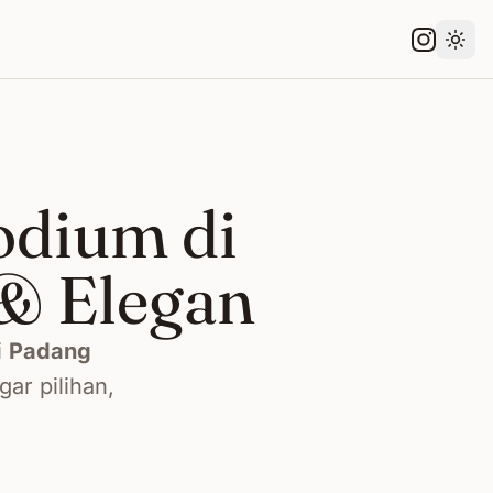
Gant
odium di
& Elegan
i
Padang
ar pilihan,