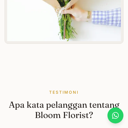
TESTIMONI
Apa kata pelanggan tentang
Bloom Florist?
What