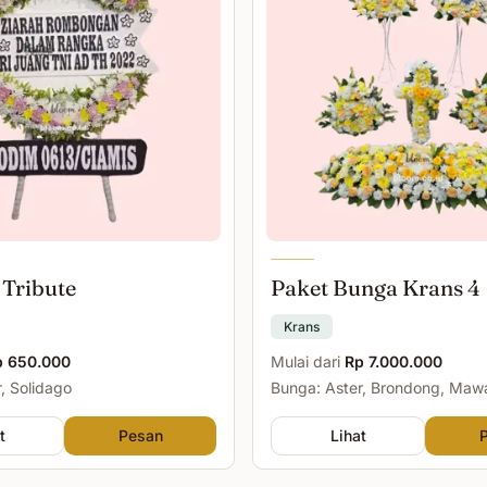
 Tribute
Paket Bunga Krans 4
Krans
p 650.000
Mulai dari
Rp 7.000.000
, Solidago
Bunga: Aster, Brondong, Maw
Malam
t
Pesan
Lihat