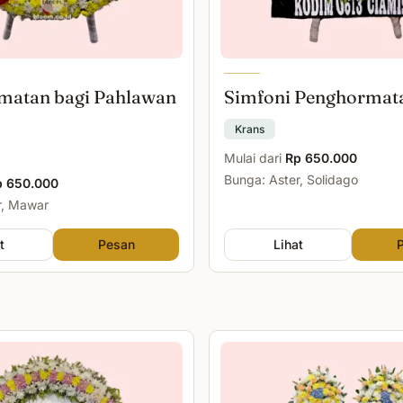
matan bagi Pahlawan
Simfoni Penghormat
Krans
Mulai dari
Rp 650.000
Bunga: Aster, Solidago
p 650.000
r, Mawar
t
Pesan
Lihat