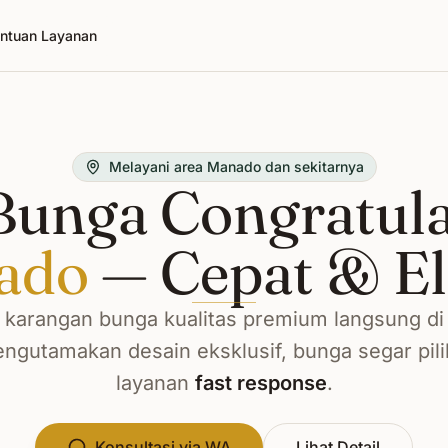
ntuan Layanan
Melayani area Manado dan sekitarnya
unga Congratula
ado
— Cepat & E
karangan bunga kualitas premium langsung d
ngutamakan desain eksklusif, bunga segar pili
layanan
fast response
.
Konsultasi via WA
Lihat Detail