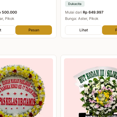
Dukacita
p 500.000
Mulai dari
Rp 649.997
r, Pikok
Bunga: Aster, Pikok
t
Pesan
Lihat