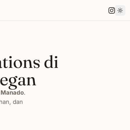
Gant
tions di
legan
i
Manado
.
han, dan