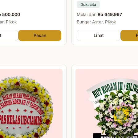
Dukacita
p 500.000
Mulai dari
Rp 649.997
r, Pikok
Bunga: Aster, Pikok
t
Pesan
Lihat