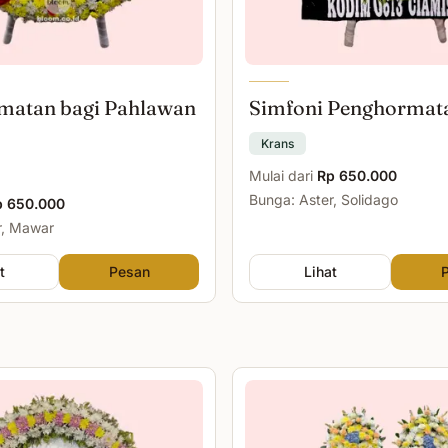
matan bagi Pahlawan
Simfoni Penghormat
Krans
Mulai dari
Rp 650.000
Bunga: Aster, Solidago
p 650.000
r, Mawar
t
Pesan
Lihat