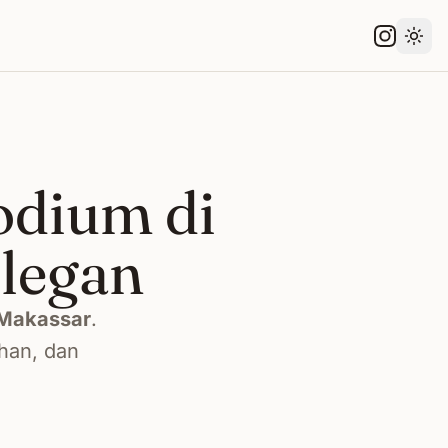
Gant
odium di
legan
Makassar
.
han, dan