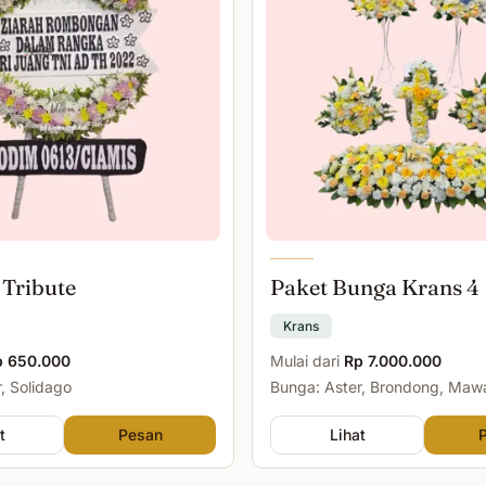
 Tribute
Paket Bunga Krans 4
Krans
p 650.000
Mulai dari
Rp 7.000.000
, Solidago
Bunga: Aster, Brondong, Maw
Malam
t
Pesan
Lihat