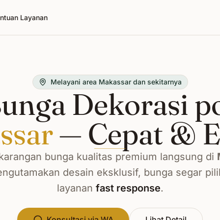
ntuan Layanan
Melayani area Makassar dan sekitarnya
unga Dekorasi p
ssar
— Cepat & E
arangan bunga kualitas premium langsung di
ngutamakan desain eksklusif, bunga segar pili
layanan
fast response
.
Konsultasi via WA
Lihat Detail