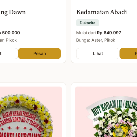
ing Dawn
Kedamaian Abadi
Dukacita
p 500.000
Mulai dari
Rp 649.997
r, Pikok
Bunga: Aster, Pikok
t
Pesan
Lihat