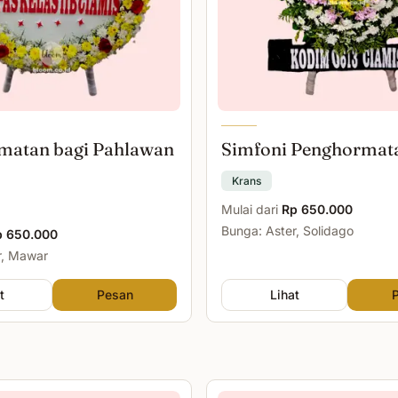
matan bagi Pahlawan
Simfoni Penghormat
Krans
Mulai dari
Rp 650.000
Bunga: Aster, Solidago
p 650.000
r, Mawar
t
Pesan
Lihat