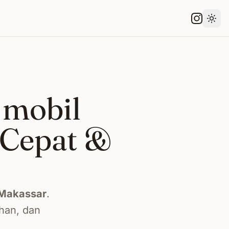
Gant
 mobil
Cepat &
Makassar
.
han, dan