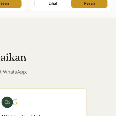
Pesan
Lihat
Pesan
paikan
at WhatsApp.
3