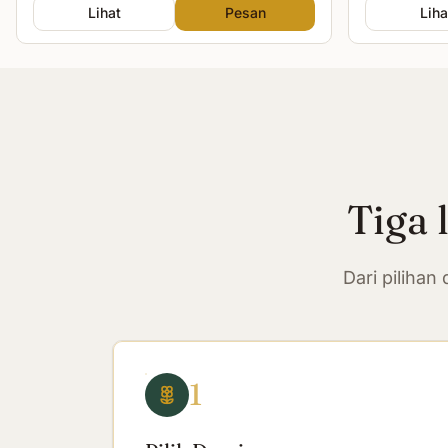
Lihat
Pesan
Liha
Tiga 
Dari piliha
1