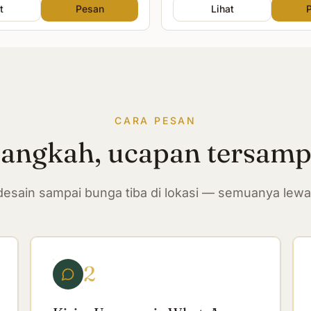
t
Pesan
Lihat
CARA PESAN
langkah, ucapan tersam
n desain sampai bunga tiba di lokasi — semuanya lew
2