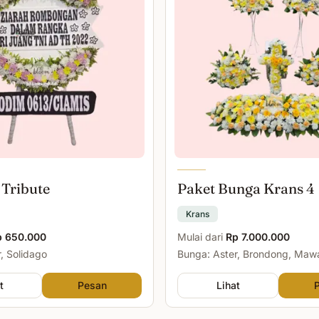
 Tribute
Paket Bunga Krans 4
Krans
p 650.000
Mulai dari
Rp 7.000.000
, Solidago
Bunga: Aster, Brondong, Maw
Malam
t
Pesan
Lihat