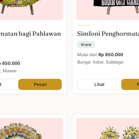
matan bagi Pahlawan
Simfoni Penghormat
Krans
Mulai dari
Rp 650.000
Bunga: Aster, Solidago
p 650.000
r, Mawar
t
Pesan
Lihat