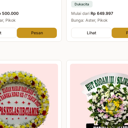
Dukacita
p 500.000
Mulai dari
Rp 649.997
r, Pikok
Bunga: Aster, Pikok
t
Pesan
Lihat