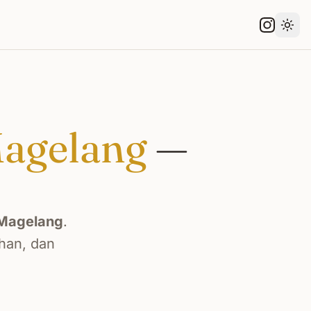
Gant
agelang
—
Magelang
.
han, dan