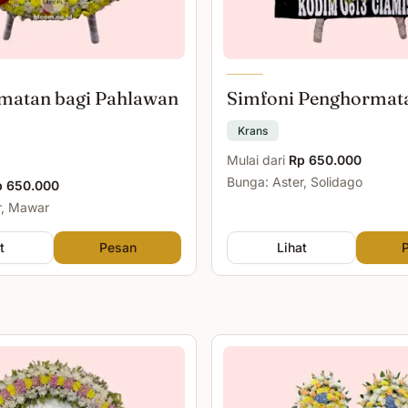
matan bagi Pahlawan
Simfoni Penghormat
Krans
Mulai dari
Rp 650.000
Bunga: Aster, Solidago
p 650.000
r, Mawar
t
Pesan
Lihat