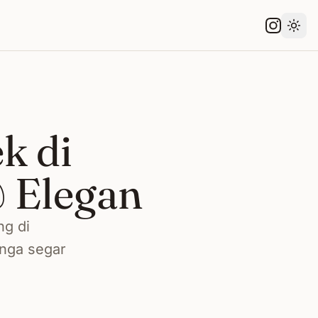
Gant
k di
 Elegan
ng di
unga segar