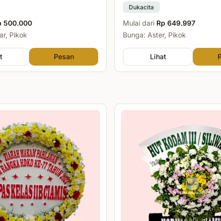
Dukacita
p 500.000
Mulai dari
Rp 649.997
r, Pikok
Bunga: Aster, Pikok
t
Pesan
Lihat