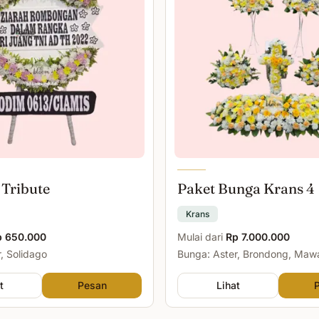
 Tribute
Paket Bunga Krans 4
Krans
p 650.000
Mulai dari
Rp 7.000.000
, Solidago
Bunga: Aster, Brondong, Maw
Malam
t
Pesan
Lihat