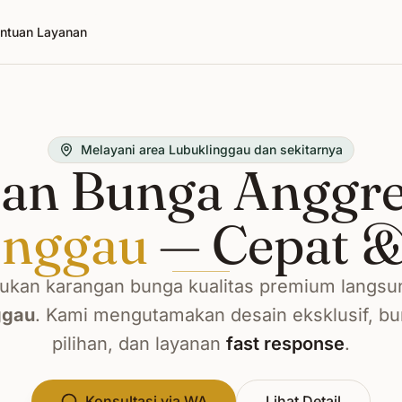
ntuan Layanan
Melayani area Lubuklinggau dan sekitarnya
an Bunga Anggre
inggau
— Cepat &
kan karangan bunga kualitas premium langsu
ggau
. Kami mengutamakan desain eksklusif, b
pilihan, dan layanan
fast response
.
Konsultasi via WA
Lihat Detail