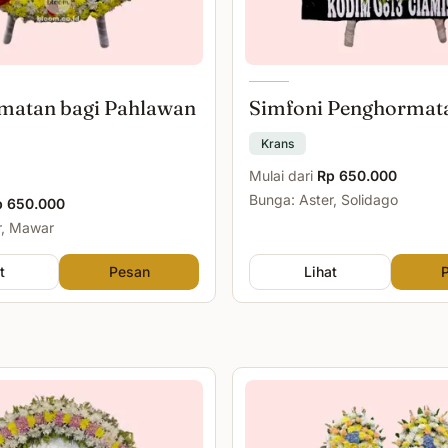
matan bagi Pahlawan
Simfoni Penghormat
Krans
Mulai dari
Rp 650.000
Bunga: Aster, Solidago
p 650.000
r, Mawar
t
Pesan
Lihat