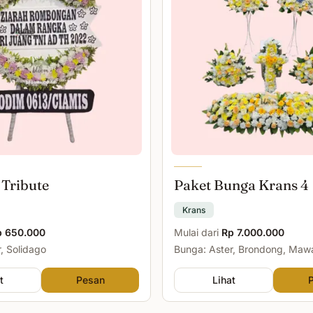
 Tribute
Paket Bunga Krans 4
Krans
p 650.000
Mulai dari
Rp 7.000.000
, Solidago
Bunga: Aster, Brondong, Maw
Malam
t
Pesan
Lihat