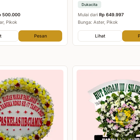
Dukacita
p 500.000
Mulai dari
Rp 649.997
r, Pikok
Bunga: Aster, Pikok
t
Pesan
Lihat