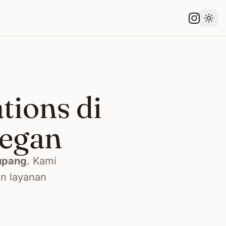
Gant
tions di
legan
upang
. Kami
an layanan