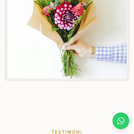
What
TESTIMONI