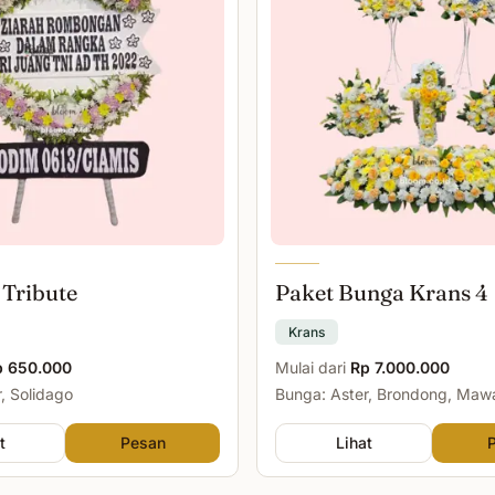
 Tribute
Paket Bunga Krans 4
Krans
p 650.000
Mulai dari
Rp 7.000.000
, Solidago
Bunga: Aster, Brondong, Maw
Malam
t
Pesan
Lihat