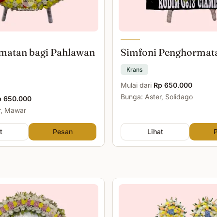
matan bagi Pahlawan
Simfoni Penghormat
Krans
Mulai dari
Rp 650.000
Bunga: Aster, Solidago
p 650.000
r, Mawar
t
Pesan
Lihat