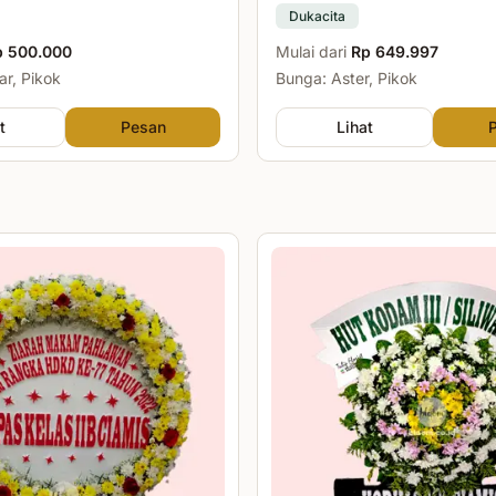
Dukacita
p 500.000
Mulai dari
Rp 649.997
r, Pikok
Bunga: Aster, Pikok
t
Pesan
Lihat