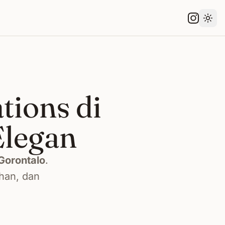
Gant
tions di
Elegan
Gorontalo
.
han, dan