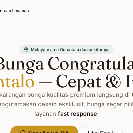
ntuan Layanan
Melayani area Gorontalo dan sekitarnya
unga Congratula
talo
— Cepat & 
arangan bunga kualitas premium langsung di
ngutamakan desain eksklusif, bunga segar pili
layanan
fast response
.
Konsultasi via WA
Lihat Detail