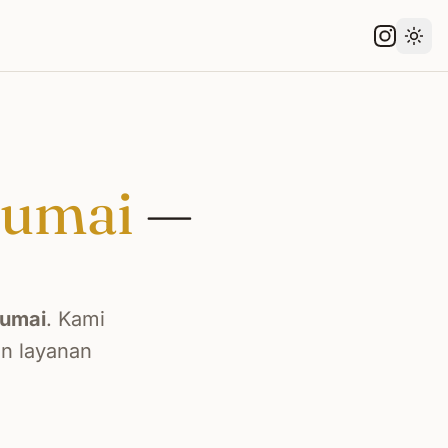
Gant
umai
—
umai
. Kami
an layanan