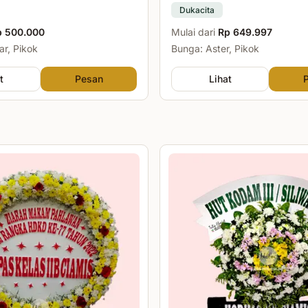
Dukacita
p 500.000
Mulai dari
Rp 649.997
r, Pikok
Bunga: Aster, Pikok
t
Pesan
Lihat