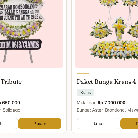
 Tribute
Paket Bunga Krans 4
Krans
p 650.000
Mulai dari
Rp 7.000.000
, Solidago
Bunga: Aster, Brondong, Maw
Malam
t
Pesan
Lihat