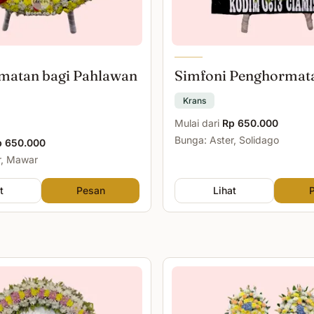
matan bagi Pahlawan
Simfoni Penghormat
Krans
Mulai dari
Rp 650.000
Bunga: Aster, Solidago
p 650.000
r, Mawar
t
Pesan
Lihat