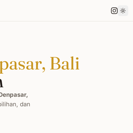
Gant
asar, Bali
n
Denpasar,
ilihan, dan