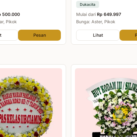
Dukacita
p 500.000
Mulai dari
Rp 649.997
r, Pikok
Bunga: Aster, Pikok
t
Pesan
Lihat