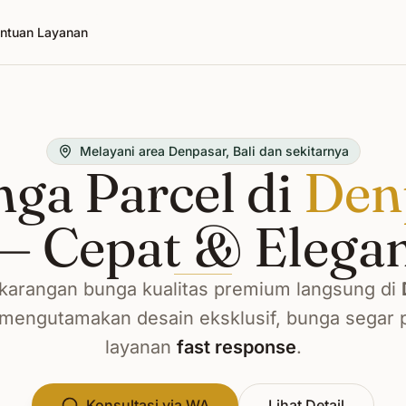
ntuan Layanan
Melayani area Denpasar, Bali dan sekitarnya
ga Parcel di
Denp
— Cepat & Elega
arangan bunga kualitas premium langsung di
 mengutamakan desain eksklusif, bunga segar p
layanan
fast response
.
Konsultasi via WA
Lihat Detail