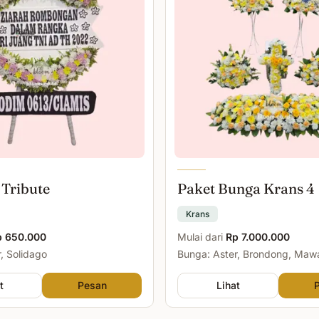
 Tribute
Paket Bunga Krans 4
Krans
p 650.000
Mulai dari
Rp 7.000.000
, Solidago
Bunga: Aster, Brondong, Maw
Malam
t
Pesan
Lihat