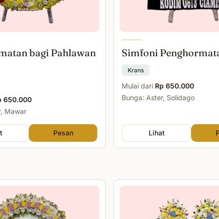
matan bagi Pahlawan
Simfoni Penghormat
Krans
Mulai dari
Rp 650.000
Bunga: Aster, Solidago
p 650.000
r, Mawar
t
Pesan
Lihat