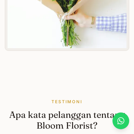
TESTIMONI
Apa kata pelanggan tentang
Bloom Florist?
What