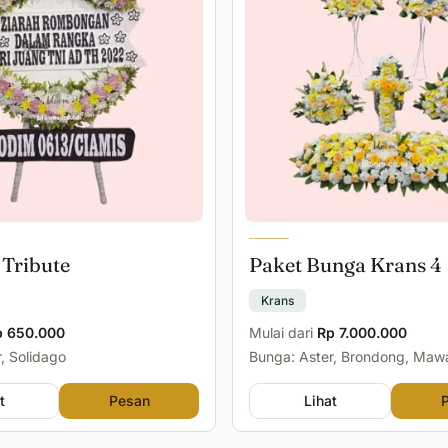
 Tribute
Paket Bunga Krans 4
Krans
p 650.000
Mulai dari
Rp 7.000.000
, Solidago
Bunga: Aster, Brondong, Maw
Malam
t
Pesan
Lihat