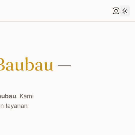
Gant
Baubau
—
aubau
. Kami
an layanan