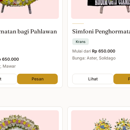
matan bagi Pahlawan
Simfoni Penghormat
Krans
Mulai dari
Rp 650.000
Bunga: Aster, Solidago
p 650.000
r, Mawar
t
Pesan
Lihat