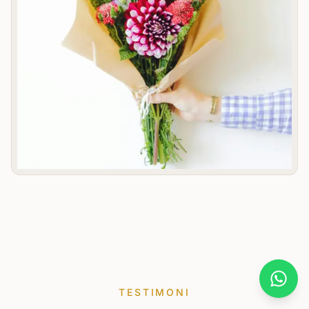
What
TESTIMONI