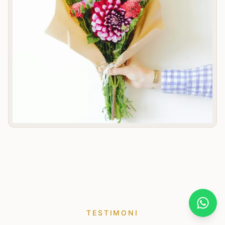
What
TESTIMONI