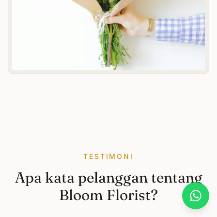
TESTIMONI
Apa kata pelanggan tentang
Bloom Florist?
What