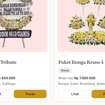
 Tribute
Paket Bunga Krans 4
Krans
p 650.000
Mulai dari
Rp 7.000.000
, Solidago
Bunga: Aster, Brondong, Maw
Malam
t
Pesan
Lihat