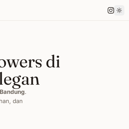
Gant
owers di
legan
Bandung
.
han, dan