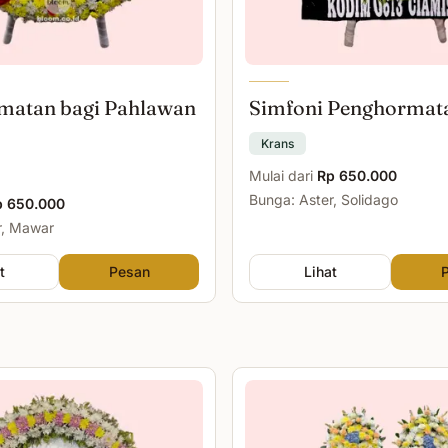
matan bagi Pahlawan
Simfoni Penghormat
Krans
Mulai dari
Rp 650.000
Bunga: Aster, Solidago
p 650.000
r, Mawar
t
Pesan
Lihat