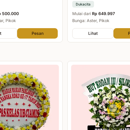
Dukacita
p 500.000
Mulai dari
Rp 649.997
r, Pikok
Bunga: Aster, Pikok
t
Pesan
Lihat