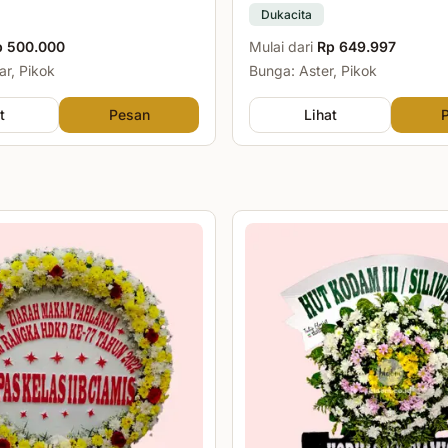
Dukacita
p 500.000
Mulai dari
Rp 649.997
r, Pikok
Bunga: Aster, Pikok
t
Pesan
Lihat