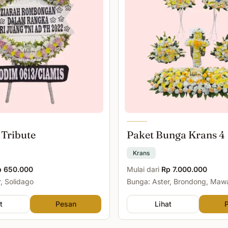
 Tribute
Paket Bunga Krans 4
Krans
p 650.000
Mulai dari
Rp 7.000.000
, Solidago
Bunga: Aster, Brondong, Maw
Malam
t
Pesan
Lihat