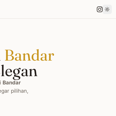
Gant
i
Bandar
legan
i
Bandar
gar pilihan,