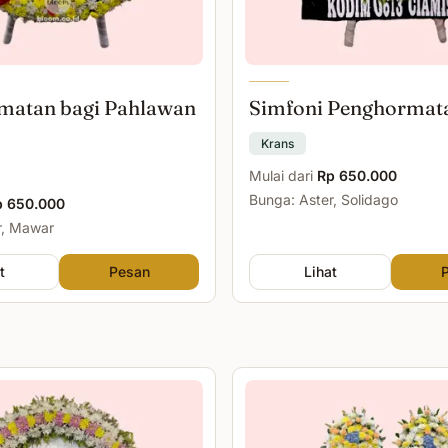
matan bagi Pahlawan
Simfoni Penghormat
Krans
Mulai dari
Rp 650.000
Bunga: Aster, Solidago
p 650.000
r, Mawar
t
Pesan
Lihat