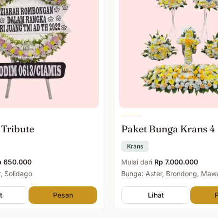
 Tribute
Paket Bunga Krans 4
Krans
p 650.000
Mulai dari
Rp 7.000.000
, Solidago
Bunga: Aster, Brondong, Maw
Malam
t
Pesan
Lihat