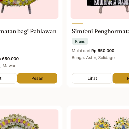
matan bagi Pahlawan
Simfoni Penghormat
Krans
Mulai dari
Rp 650.000
Bunga: Aster, Solidago
p 650.000
r, Mawar
t
Pesan
Lihat