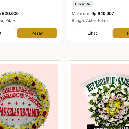
Dukacita
p 500.000
Mulai dari
Rp 649.997
r, Pikok
Bunga: Aster, Pikok
t
Pesan
Lihat