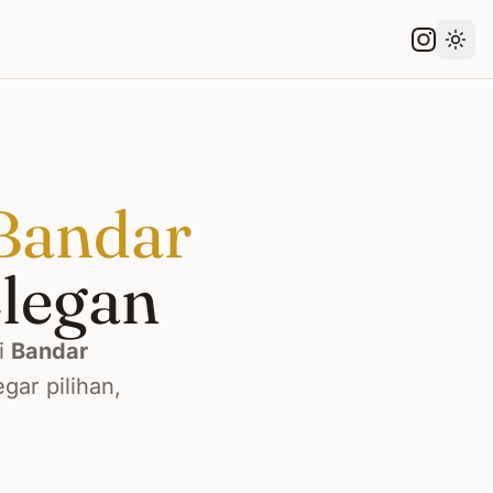
Gant
Bandar
legan
i
Bandar
gar pilihan,