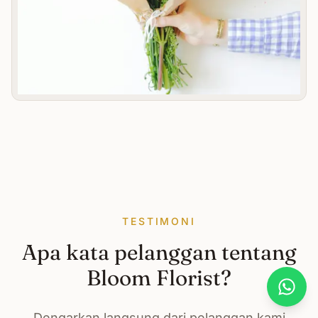
TESTIMONI
Apa kata pelanggan tentang
Bloom Florist?
What
Dengarkan langsung dari pelanggan kami