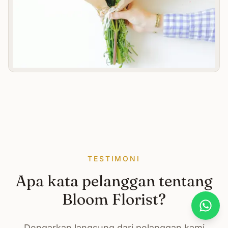
TESTIMONI
Apa kata pelanggan tentang
Bloom Florist?
What
Dengarkan langsung dari pelanggan kami