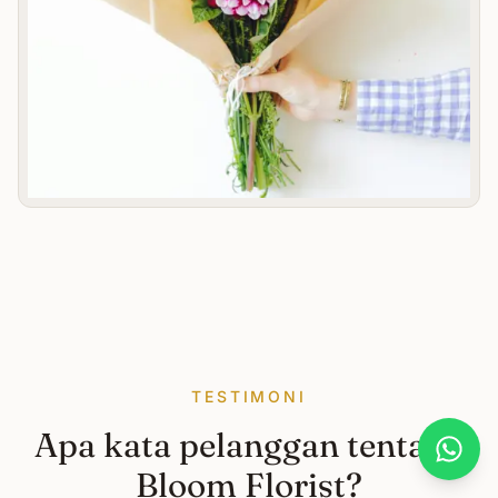
TESTIMONI
Apa kata pelanggan tentang
What
Bloom Florist?