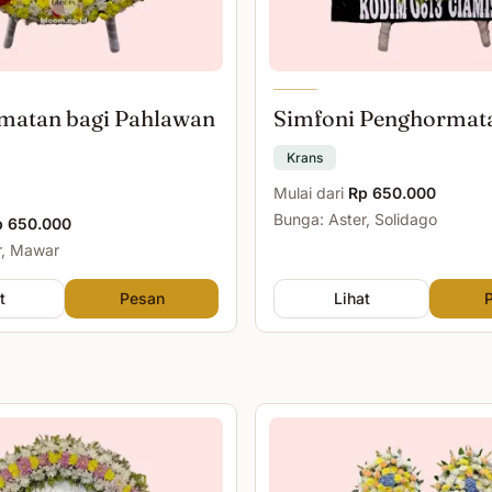
matan bagi Pahlawan
Simfoni Penghormat
Krans
Mulai dari
Rp 650.000
Bunga: Aster, Solidago
p 650.000
r, Mawar
t
Pesan
Lihat