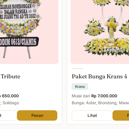
 Tribute
Paket Bunga Krans 4
Krans
p 650.000
Mulai dari
Rp 7.000.000
, Solidago
Bunga: Aster, Brondong, Maw
Malam
t
Pesan
Lihat