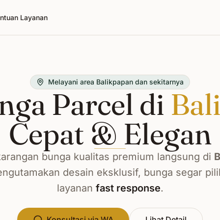
ntuan Layanan
Melayani area Balikpapan dan sekitarnya
nga Parcel di
Bal
Cepat & Elegan
arangan bunga kualitas premium langsung di
B
ngutamakan desain eksklusif, bunga segar pili
layanan
fast response
.
Konsultasi via WA
Lihat Detail