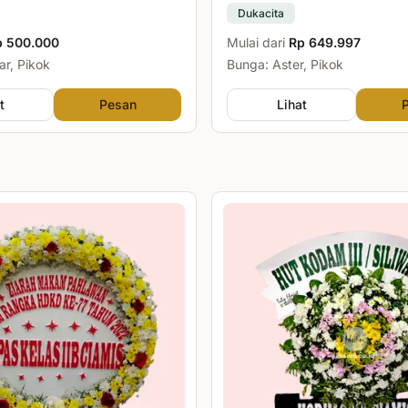
Dukacita
p 500.000
Mulai dari
Rp 649.997
r, Pikok
Bunga: Aster, Pikok
t
Pesan
Lihat